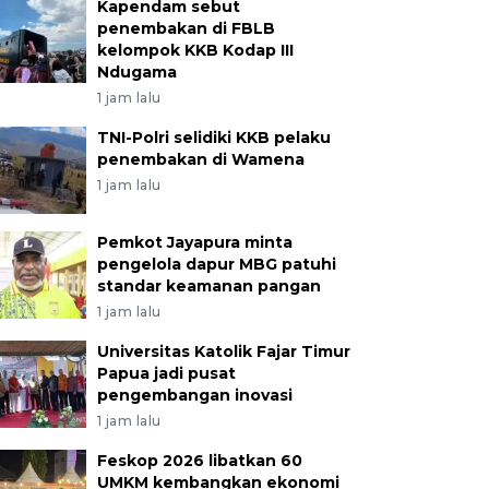
Kapendam sebut
penembakan di FBLB
kelompok KKB Kodap III
Ndugama
1 jam lalu
TNI-Polri selidiki KKB pelaku
penembakan di Wamena
1 jam lalu
Pemkot Jayapura minta
pengelola dapur MBG patuhi
standar keamanan pangan
1 jam lalu
Universitas Katolik Fajar Timur
Papua jadi pusat
pengembangan inovasi
1 jam lalu
Feskop 2026 libatkan 60
UMKM kembangkan ekonomi