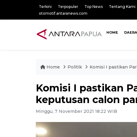
Terkini
Terpopuler
Top News
Tentang Kami
otomotif.antaranews.com
HOME
DAER
Home
Politik
Komisi I pastikan Pa
Komisi I pastikan P
keputusan calon pa
Minggu, 7 November 2021 18:22 WIB