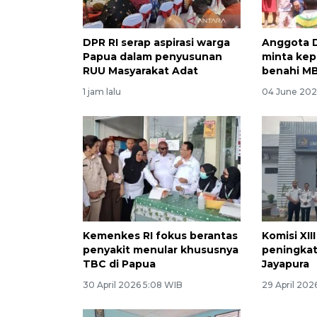
DPR RI serap aspirasi warga
Anggota 
Papua dalam penyusunan
minta kep
RUU Masyarakat Adat
benahi M
1 jam lalu
04 June 202
Kemenkes RI fokus berantas
Komisi XII
penyakit menular khususnya
peningkat
TBC di Papua
Jayapura
30 April 2026 5:08 WIB
29 April 202