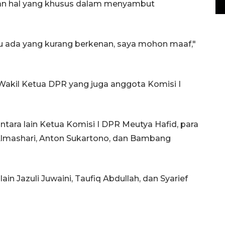
14 March 2022 15:11 WIB, 2022
kan hal yang khusus dalam menyambut
au ada yang kurang berkenan, saya mohon maaf,"
Wakil Ketua DPR yang juga anggota Komisi I
ntara lain Ketua Komisi I DPR Meutya Hafid, para
 Almashari, Anton Sukartono, dan Bambang
in Jazuli Juwaini, Taufiq Abdullah, dan Syarief