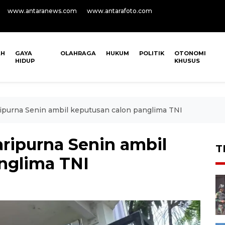
www.antaranews.com
www.antarafoto.com
AH
GAYA
OLAHRAGA
HUKUM
POLITIK
OTONOMI
HIDUP
KHUSUS
ripurna Senin ambil keputusan calon panglima TNI
aripurna Senin ambil
T
nglima TNI