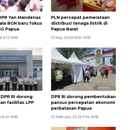
DPR Yan Mandenas
PLN percepat pemerataan
ala BGN baru fokus
distribusi tenaga listrik di
BG Papua
Papua Barat
6 9:12 WIB
01 May 2026 16:55 WIB
I DPR RI dorong
DPR RI dorong pembentukan
an fasilitas LPP
pansus percepatan ekonomi
perbatasan Papua
6 8:45 WIB
10 February 2026 11:54 WIB