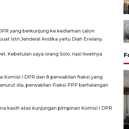
DPR yang berkunjung ke kediaman calon
uat istri Jenderal Andika yaitu Diah Erwiany.
wet. Kebetulan saya orang Solo, nasi liwetnya
F
 Komisi I DPR dan 8 perwakilan fraksi yang
enurut dia, perwakilan Fraksi PPP berhalangan
ma kasih atas kunjungan pimpinan Komisi I DPR
Antara Biro Papua
bersilahturahmi dengan
Pendam XVII/Cenderawasih