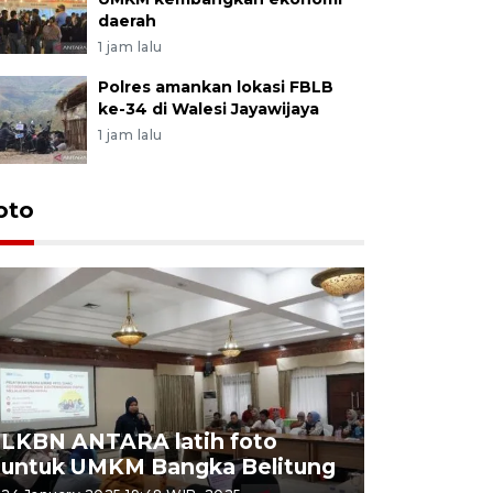
daerah
1 jam lalu
Polres amankan lokasi FBLB
ke-34 di Walesi Jayawijaya
1 jam lalu
oto
LKBN ANTARA latih foto
untuk UMKM Bangka Belitung
Agrowisa