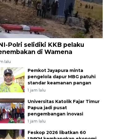
NI-Polri selidiki KKB pelaku
enembakan di Wamena
am lalu
Pemkot Jayapura minta
pengelola dapur MBG patuhi
standar keamanan pangan
1 jam lalu
Universitas Katolik Fajar Timur
Papua jadi pusat
pengembangan inovasi
1 jam lalu
Feskop 2026 libatkan 60
UMKM kembangkan ekonomi