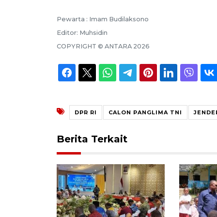
Pewarta :
Imam Budilaksono
Editor:
Muhsidin
COPYRIGHT ©
ANTARA
2026
DPR RI
CALON PANGLIMA TNI
JENDE
Berita Terkait