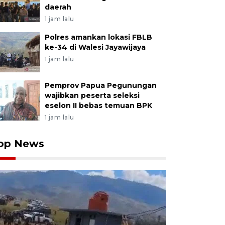
daerah
1 jam lalu
Polres amankan lokasi FBLB
ke-34 di Walesi Jayawijaya
1 jam lalu
Pemprov Papua Pegunungan
wajibkan peserta seleksi
eselon II bebas temuan BPK
1 jam lalu
op News