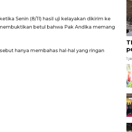
etika Senin (8/11) hasil uji kelayakan dikirim ke
i membuktikan betul bahwa Pak Andika memang
T
p
rsebut hanya membahas hal-hal yang ringan
1 j