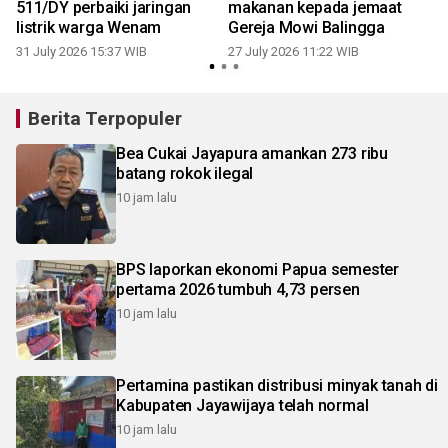
511/DY perbaiki jaringan
makanan kepada jemaat
listrik warga Wenam
Gereja Mowi Balingga
31 July 2026 15:37 WIB
27 July 2026 11:22 WIB
1
Berita Terpopuler
Bea Cukai Jayapura amankan 273 ribu
batang rokok ilegal
10 jam lalu
BPS laporkan ekonomi Papua semester
pertama 2026 tumbuh 4,73 persen
10 jam lalu
Pertamina pastikan distribusi minyak tanah di
Kabupaten Jayawijaya telah normal
10 jam lalu