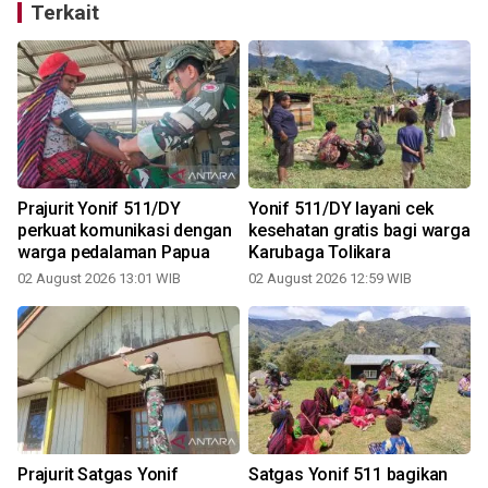
Terkait
Prajurit Yonif 511/DY
Yonif 511/DY layani cek
perkuat komunikasi dengan
kesehatan gratis bagi warga
warga pedalaman Papua
Karubaga Tolikara
02 August 2026 13:01 WIB
02 August 2026 12:59 WIB
2
Prajurit Satgas Yonif
Satgas Yonif 511 bagikan