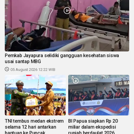
Pemkab Jayapura selidiki gangguan kesehatan siswa
usai santap MBG
05 August 2026 12:22 WIB
TNI tembus medan ekstrem
BI Papua siapkan Rp 20
selama 12 hari antarkan
miliar dalam ekspedisi
bantuan ke Puncak
rupiah berdaulat 2026