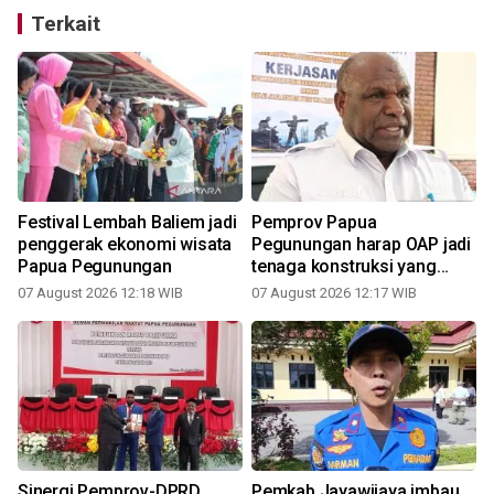
Terkait
Festival Lembah Baliem jadi
Pemprov Papua
penggerak ekonomi wisata
Pegunungan harap OAP jadi
Papua Pegunungan
tenaga konstruksi yang
andal
07 August 2026 12:18 WIB
07 August 2026 12:17 WIB
Sinergi Pemprov-DPRD
Pemkab Jayawijaya imbau