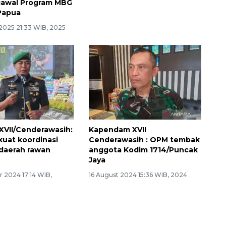
gawal Program MBG
Operasi Gaktib utamakan
Papua
kearifan lokal
 2025 21:33 WIB, 2025
10 February 2025 15:48 WIB, 2025
VII/Cenderawasih:
Kapendam XVII
kuat koordinasi
Cenderawasih : OPM tembak
daerah rawan
anggota Kodim 1714/Puncak
Jaya
 2024 17:14 WIB,
16 August 2024 15:36 WIB, 2024