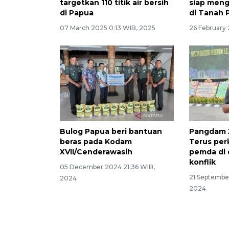
targetkan 110 titik air bersih
siap men
di Papua
di Tanah 
07 March 2025 0:13 WIB, 2025
26 February
Bulog Papua beri bantuan
Pangdam X
beras pada Kodam
Terus per
XVII/Cenderawasih
pemda di 
konflik
05 December 2024 21:36 WIB,
21 September
2024
2024