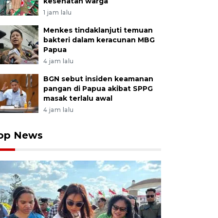
kesehatan warga
1 jam lalu
Menkes tindaklanjuti temuan
bakteri dalam keracunan MBG
Papua
4 jam lalu
BGN sebut insiden keamanan
pangan di Papua akibat SPPG
masak terlalu awal
4 jam lalu
op News