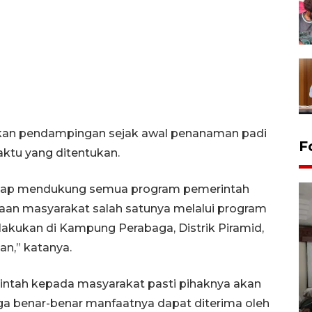
ukan pendampingan sejak awal penanaman padi
F
aktu yang ditentukan.
n tetap mendukung semua program pemerintah
an masyarakat salah satunya melalui program
lakukan di Kampung Perabaga, Distrik Piramid,
n,” katanya.
Antara Biro Papua
ntah kepada masyarakat pasti pihaknya akan
bersilahturahmi dengan
ga benar-benar manfaatnya dapat diterima oleh
Pendam XVII/Cenderawasih