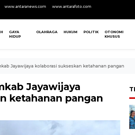
www.antaranews.com
www.antarafoto.com
AH
GAYA
OLAHRAGA
HUKUM
POLITIK
OTONOMI
HIDUP
KHUSUS
kab Jayawijaya kolaborasi sukseskan ketahanan pangan
mkab Jayawijaya
T
an ketahanan pangan