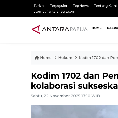
Terkini
Terpopuler
Top News
Tentang Kami
otomotif.antaranews.com
HOME
DAER
Home
Hukum
Kodim 1702 dan Pem
Kodim 1702 dan Pe
kolaborasi suksesk
Sabtu, 22 November 2025 17:10 WIB