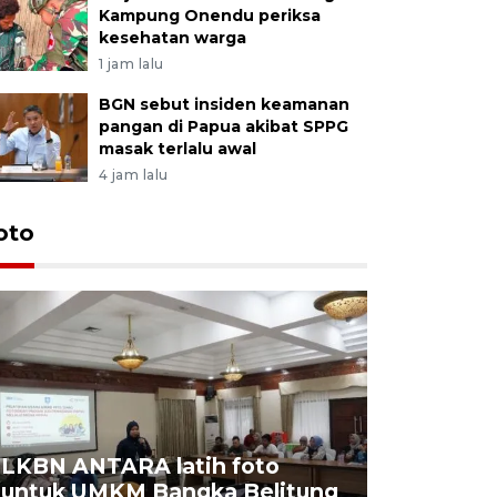
Kampung Onendu periksa
kesehatan warga
1 jam lalu
BGN sebut insiden keamanan
pangan di Papua akibat SPPG
masak terlalu awal
4 jam lalu
oto
LKBN ANTARA latih foto
untuk UMKM Bangka Belitung
Agrowisa