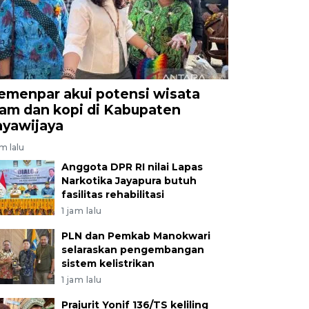
emenpar akui potensi wisata
lam dan kopi di Kabupaten
ayawijaya
am lalu
Anggota DPR RI nilai Lapas
Narkotika Jayapura butuh
fasilitas rehabilitasi
1 jam lalu
PLN dan Pemkab Manokwari
selaraskan pengembangan
sistem kelistrikan
1 jam lalu
Prajurit Yonif 136/TS keliling