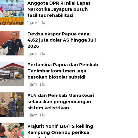
Anggota DPR RI nilai Lapas
Narkotika Jayapura butuh
fasilitas rehabilitasi
1 jam lalu
Devisa ekspor Papua capai
4,62 juta dolar AS hingga Juli
2026
1 jam lalu
Pertamina Papua dan Pemkab
Tanimbar komitmen jaga
pasokan biosolar subsidi
1 jam lalu
PLN dan Pemkab Manokwari
selaraskan pengembangan
sistem kelistrikan
1 jam lalu
Prajurit Yonif 136/TS keliling
Kampung Onendu periksa