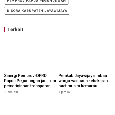
PEMPROV PAPUA PEGUNUNGAN
DISORA KABUPATEN JAYAWIJAYA
Terkait
Sinergi Pemprov-DPRD
Pemkab Jayawijaya imbau
Papua Pegunungan jadi pilar
warga waspada kebakaran
pemerintahan transparan
saat musim kemarau
1 jam lalu
1 jam lalu
1