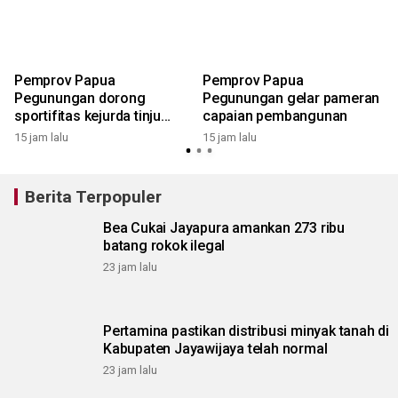
Pemprov Papua
Pemprov Papua
Pegunungan dorong
Pegunungan gelar pameran
h
sportifitas kejurda tinju
capaian pembangunan
amatir 2026
15 jam lalu
15 jam lalu
Berita Terpopuler
Bea Cukai Jayapura amankan 273 ribu
batang rokok ilegal
23 jam lalu
Pertamina pastikan distribusi minyak tanah di
Kabupaten Jayawijaya telah normal
23 jam lalu