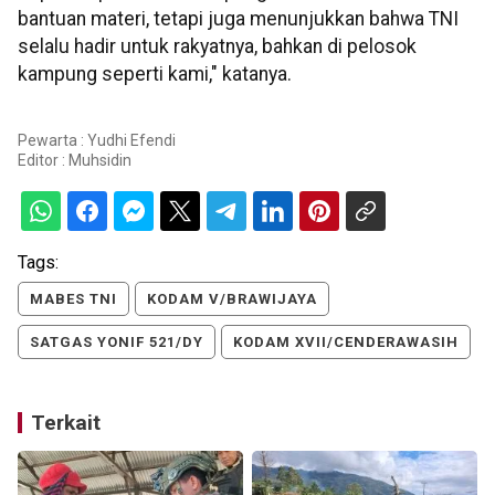
bantuan materi, tetapi juga menunjukkan bahwa TNI
selalu hadir untuk rakyatnya, bahkan di pelosok
kampung seperti kami," katanya.
Pewarta : Yudhi Efendi
Editor :
Muhsidin
Tags:
MABES TNI
KODAM V/BRAWIJAYA
SATGAS YONIF 521/DY
KODAM XVII/CENDERAWASIH
Terkait