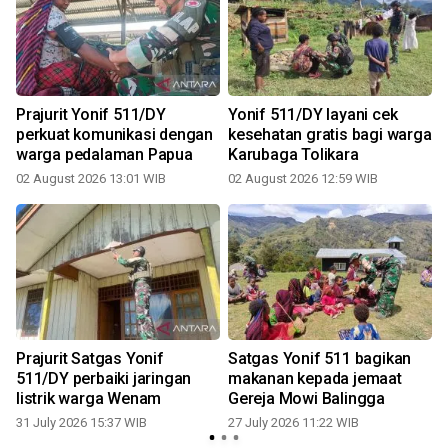
Prajurit Yonif 511/DY
Yonif 511/DY layani cek
perkuat komunikasi dengan
kesehatan gratis bagi warga
warga pedalaman Papua
Karubaga Tolikara
02 August 2026 13:01 WIB
02 August 2026 12:59 WIB
2
Prajurit Satgas Yonif
Satgas Yonif 511 bagikan
511/DY perbaiki jaringan
makanan kepada jemaat
listrik warga Wenam
Gereja Mowi Balingga
31 July 2026 15:37 WIB
27 July 2026 11:22 WIB
1