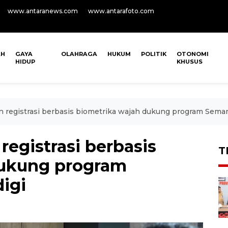
www.antaranews.com
www.antarafoto.com
AH
GAYA
OLAHRAGA
HUKUM
POLITIK
OTONOMI
HIDUP
KHUSUS
n registrasi berbasis biometrika wajah dukung program Sem
registrasi berbasis
T
dukung program
igi