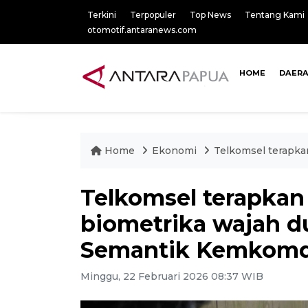
Terkini
Terpopuler
Top News
Tentang Kami
otomotif.antaranews.com
HOME
DAER
Home
Ekonomi
Telkomsel terapka
Telkomsel terapkan 
biometrika wajah 
Semantik Kemkomd
Minggu, 22 Februari 2026 08:37 WIB