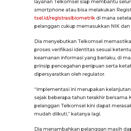
layanan Telkomsel siap membantu selur
smartphone
atau bisa melakukan Regist
tsel.id/registrasibiometrik
di mana setelah
pelanggan cukup memasukkan NIK dan
Dia menyebutkan Telkomsel memastikan
proses verifikasi identitas sesuai keten
keamanan informasi yang berlaku, di m
prinsip pencegahan penipuan serta ket
dipersyaratkan oleh regulator.
“Implementasi ini merupakan kelanjutan 
sejak beberapa tahun terakhir bersama 
pelanggan Telkomsel kini dapat merasakan
mudah diikuti,” katanya lagi.
Dia menambahkan pelanggan masih dap