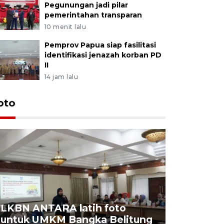
Pegunungan jadi pilar
pemerintahan transparan
10 menit lalu
Pemprov Papua siap fasilitasi
identifikasi jenazah korban PD
II
14 jam lalu
oto
LKBN ANTARA latih foto
untuk UMKM Bangka Belitung
Agrowisa