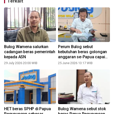
Terkait
Bulog Wamena salurkan
Perum Bulog sebut
cadangan beras pemerintah
kebutuhan beras golongan
kepada ASN
anggaran se-Papua capai
3
5.000 ton sebulan
29 July 2026 20:00 WIB
25 June 2026 13:17 WIB
HET beras SPHP di Papua
Bulog Wamena sebut stok
Pegunungan sebesar
beras Papua Pegunungan