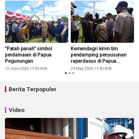
"Patah panah" simbol
Kemendagri kirim tim
perdamaian di Papua
pendamping penyusunan
Pegunungan
raperdasus di Papua
Pegunungan
12 June 2026 17:04 WIB
29 May 2026 17:40 WIB
Berita Terpopuler
Video