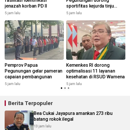
fasilitasi identifikasi
Pegunungan dorong
jenazah korban PD II
sportifitas kejurda tinju
amatir 2026
5 jam lalu
5 jam lalu
Pemprov Papua
Kemenkes RI dorong
Pegunungan gelar pameran
optimalisasi 11 layanan
capaian pembangunan
kesehatan di RSUD Wamena
5 jam lalu
5 jam lalu
Berita Terpopuler
Bea Cukai Jayapura amankan 273 ribu
batang rokok ilegal
13 jam lalu