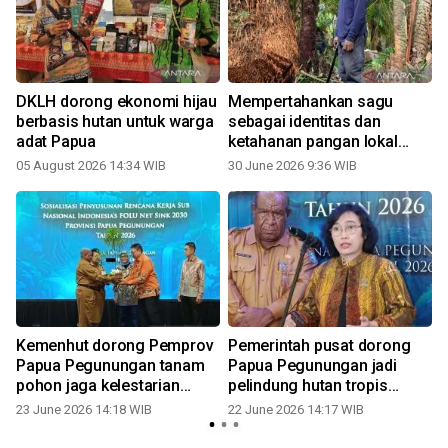
DKLH dorong ekonomi hijau
Mempertahankan sagu
berbasis hutan untuk warga
sebagai identitas dan
adat Papua
ketahanan pangan lokal
Papua
05 August 2026 14:34 WIB
30 June 2026 9:36 WIB
Kemenhut dorong Pemprov
Pemerintah pusat dorong
Papua Pegunungan tanam
Papua Pegunungan jadi
pohon jaga kelestarian
pelindung hutan tropis
hutan
Indonesia
23 June 2026 14:18 WIB
22 June 2026 14:17 WIB