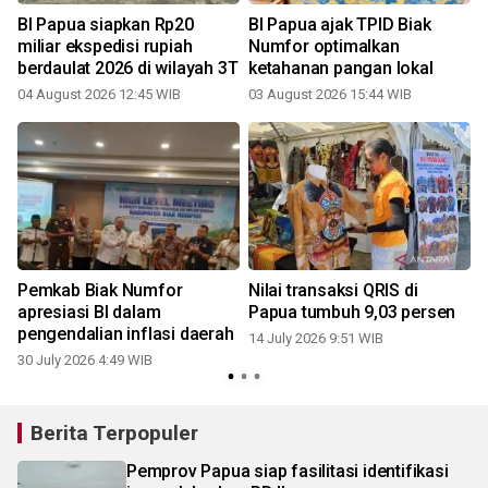
BI Papua siapkan Rp20
BI Papua ajak TPID Biak
miliar ekspedisi rupiah
Numfor optimalkan
berdaulat 2026 di wilayah 3T
ketahanan pangan lokal
04 August 2026 12:45 WIB
03 August 2026 15:44 WIB
0
Pemkab Biak Numfor
Nilai transaksi QRIS di
i
apresiasi BI dalam
Papua tumbuh 9,03 persen
pengendalian inflasi daerah
14 July 2026 9:51 WIB
30 July 2026 4:49 WIB
0
Berita Terpopuler
Pemprov Papua siap fasilitasi identifikasi