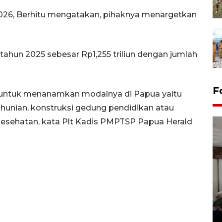
 2026, Berhitu mengatakan, pihaknya menargetkan
a tahun 2025 sebesar Rp1,255 triliun dengan jumlah
F
ha untuk menanamkan modalnya di Papua yaitu
hunian, konstruksi gedung pendidikan atau
kesehatan, kata Plt Kadis PMPTSP Papua Herald
Antara Biro Papua
bersilahturahmi dengan
Pendam XVII/Cenderawasih
14 March 2022 15:11 WIB, 2022