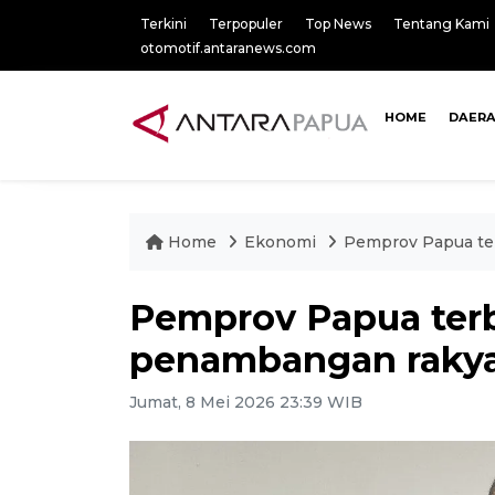
Terkini
Terpopuler
Top News
Tentang Kami
otomotif.antaranews.com
HOME
DAER
Home
Ekonomi
Pemprov Papua ter
Pemprov Papua terb
penambangan rakyat
Jumat, 8 Mei 2026 23:39 WIB