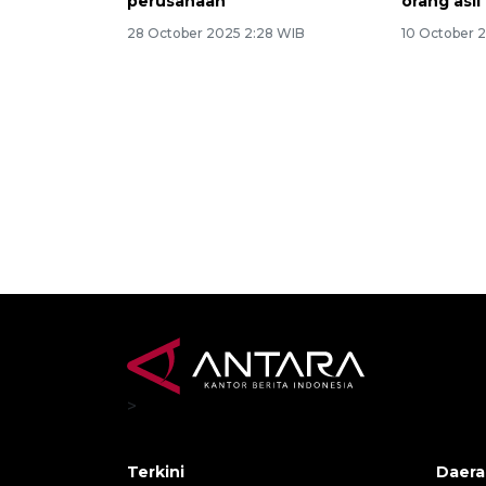
Pemkot Jayapura dorong
Pemkab B
peningkatan keterlibatan
Perusahaa
tenaga kerja OAP setiap
perhatika
perusahaan
orang asl
28 October 2025 2:28 WIB
10 October 
>
Terkini
Daera