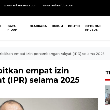
www.antaranews.com
www.antarafoto.com
AH
GAYA
OLAHRAGA
HUKUM
POLITIK
OTONOMI
HIDUP
KHUSUS
bitkan empat izin penambangan rakyat (IPR) selama 2025
itkan empat izin
T
 (IPR) selama 2025