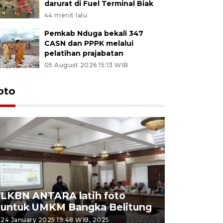
darurat di Fuel Terminal Biak
44 menit lalu
Pemkab Nduga bekali 347
CASN dan PPPK melalui
pelatihan prajabatan
05 August 2026 15:13 WIB
oto
LKBN ANTARA latih foto
untuk UMKM Bangka Belitung
Agrowisa
24 January 2025 19:48 WIB, 2025
26 September 