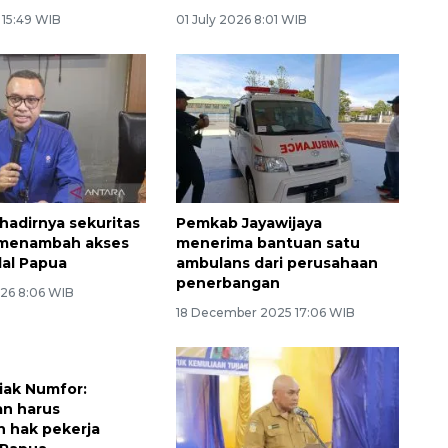
 15:49 WIB
01 July 2026 8:01 WIB
 hadirnya sekuritas
Pemkab Jayawijaya
 menambah akses
menerima bantuan satu
al Papua
ambulans dari perusahaan
penerbangan
26 8:06 WIB
18 December 2025 17:06 WIB