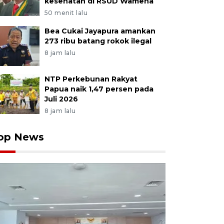
kesehatan di RSUD Wamena
50 menit lalu
Bea Cukai Jayapura amankan
273 ribu batang rokok ilegal
8 jam lalu
NTP Perkebunan Rakyat
Papua naik 1,47 persen pada
Juli 2026
8 jam lalu
op News