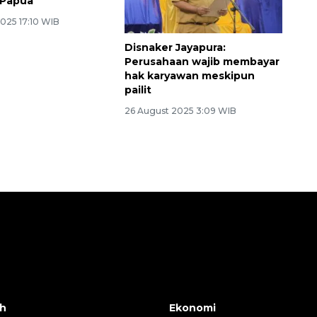
iak Numfor:
Disnaker Jayapura:
n harus
Perusahaan wajib membayar
n hak pekerja
hak karyawan meskipun
i Papua
pailit
2025 17:10 WIB
26 August 2025 3:09 WIB
h
Ekonomi