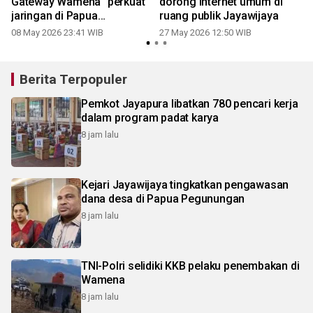
Gateway Wamena" perkuat
dorong internet umum di
jaringan di Papua
ruang publik Jayawijaya
Pegunungan
08 May 2026 23:41 WIB
27 May 2026 12:50 WIB
Berita Terpopuler
Pemkot Jayapura libatkan 780 pencari kerja
dalam program padat karya
8 jam lalu
Kejari Jayawijaya tingkatkan pengawasan
dana desa di Papua Pegunungan
8 jam lalu
TNI-Polri selidiki KKB pelaku penembakan di
Wamena
8 jam lalu