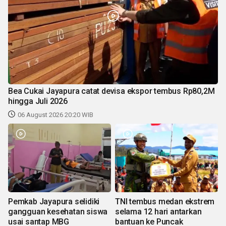
Bea Cukai Jayapura catat devisa ekspor tembus Rp80,2M
hingga Juli 2026
06 August 2026 20:20 WIB
Pemkab Jayapura selidiki
TNI tembus medan ekstrem
gangguan kesehatan siswa
selama 12 hari antarkan
usai santap MBG
bantuan ke Puncak