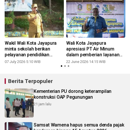
Wakil Wali Kota Jayapura
Wali Kota Jayapura
minta sekolah berikan
apresiasi PT Air Minum
pelayanan pendidikan
dalam pemberian layanan
berkualitas
air bersih
07 July 2026 5:10 WIB
22 June 2026 14:15 WIB
Berita Terpopuler
Kementerian PU dorong keterampilan
konstruksi OAP Pegunungan
21 jam lalu
Samsat Wamena hapus semua denda pajak