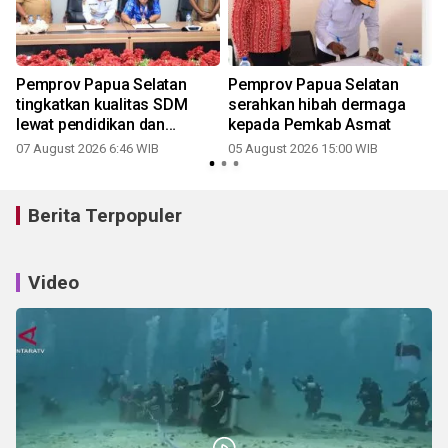
k
Pemprov Papua Selatan
Pemprov Papua Selatan
tingkatkan kualitas SDM
serahkan hibah dermaga
lewat pendidikan dan
kepada Pemkab Asmat
pelatihan
07 August 2026 6:46 WIB
05 August 2026 15:00 WIB
Berita Terpopuler
Video