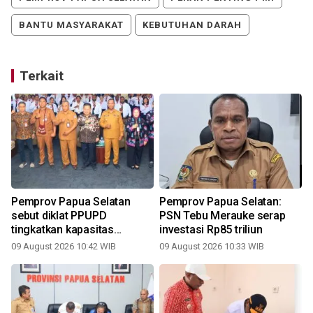
BANTU MASYARAKAT
KEBUTUHAN DARAH
Terkait
Pemprov Papua Selatan
Pemprov Papua Selatan:
sebut diklat PPUPD
PSN Tebu Merauke serap
tingkatkan kapasitas
investasi Rp85 triliun
aparatur
09 August 2026 10:42 WIB
09 August 2026 10:33 WIB