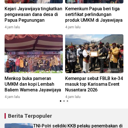
Kejari Jayawijaya tingkatkan
Kemenkum Papua beri tiga
n
pengawasan dana desa di
sertifikat perlindungan
Papua Pegunungan
produk UMKM di Jayawijaya
4 jam lalu
4 jam lalu
n
Menkop buka pameran
Kemenpar sebut FBLB ke-34
UMKM dan kopi Lembah
masuk top Karisama Event
Baliem Wamena Jayawijaya
Nusantara 2026
4 jam lalu
4 jam lalu
Berita Terpopuler
TNI-Polri selidiki KKB pelaku penembakan di