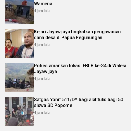
Wamena
4 jam lalu
Kejari Jayawijaya tingkatkan pengawasan
dana desa di Papua Pegunungan
4 jam lalu
Polres amankan lokasi FBLB ke-34 di Walesi
Jayawijaya
4 jam lalu
Satgas Yonif 511/DY bagi alat tulis bagi 50
siswa SD Popome
4 jam lalu