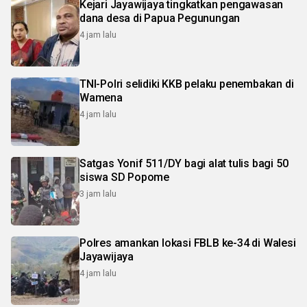
Kejari Jayawijaya tingkatkan pengawasan
dana desa di Papua Pegunungan
4 jam lalu
TNI-Polri selidiki KKB pelaku penembakan di
Wamena
4 jam lalu
Satgas Yonif 511/DY bagi alat tulis bagi 50
siswa SD Popome
3 jam lalu
Polres amankan lokasi FBLB ke-34 di Walesi
Jayawijaya
4 jam lalu