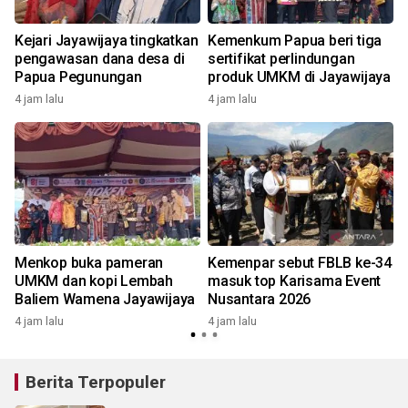
Kejari Jayawijaya tingkatkan
Kemenkum Papua beri tiga
n
pengawasan dana desa di
sertifikat perlindungan
Papua Pegunungan
produk UMKM di Jayawijaya
4 jam lalu
4 jam lalu
n
Menkop buka pameran
Kemenpar sebut FBLB ke-34
UMKM dan kopi Lembah
masuk top Karisama Event
Baliem Wamena Jayawijaya
Nusantara 2026
4 jam lalu
4 jam lalu
Berita Terpopuler