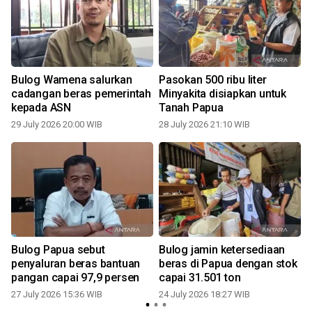
Bulog Wamena salurkan
Pasokan 500 ribu liter
cadangan beras pemerintah
Minyakita disiapkan untuk
kepada ASN
Tanah Papua
29 July 2026 20:00 WIB
28 July 2026 21:10 WIB
2
Bulog Papua sebut
Bulog jamin ketersediaan
penyaluran beras bantuan
beras di Papua dengan stok
pangan capai 97,9 persen
capai 31.501 ton
27 July 2026 15:36 WIB
24 July 2026 18:27 WIB
1