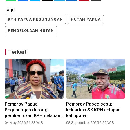
Tags:
KPH PAPUA PEGUNUNGAN
HUTAN PAPUA
PENGELOLAAN HUTAN
Terkait
Pemprov Papua
Pemprov Papeg sebut
Pegunungan dorong
keluarkan SK KPH delapan
pembentukan KPH delapan
kabupaten
kabupaten
04 May 2026 21:23 WIB
08 September 2025 2:29 WIB