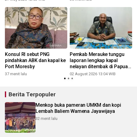
Konsul RI sebut PNG
Pemkab Merauke tunggu
pindahkan ABK dan kapal ke
laporan lengkap kapal
Port Moresby
nelayan ditembak di Papua
Nugini
37 menit lalu
02 August 2026 13:04 WIB
2
Berita Terpopuler
Menkop buka pameran UMKM dan kopi
Lembah Baliem Wamena Jayawijaya
32 menit lalu