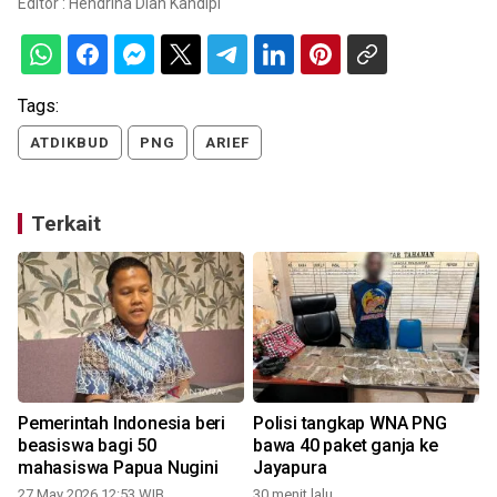
Editor :
Hendrina Dian Kandipi
Tags:
ATDIKBUD
PNG
ARIEF
Terkait
Pemerintah Indonesia beri
Polisi tangkap WNA PNG
beasiswa bagi 50
bawa 40 paket ganja ke
mahasiswa Papua Nugini
Jayapura
2
27 May 2026 12:53 WIB
30 menit lalu