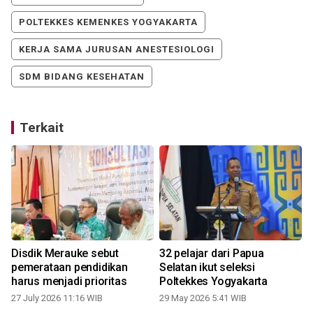
POLTEKKES KEMENKES YOGYAKARTA
KERJA SAMA JURUSAN ANESTESIOLOGI
SDM BIDANG KESEHATAN
Terkait
Disdik Merauke sebut
32 pelajar dari Papua
pemerataan pendidikan
Selatan ikut seleksi
harus menjadi prioritas
Poltekkes Yogyakarta
27 July 2026 11:16 WIB
29 May 2026 5:41 WIB
2