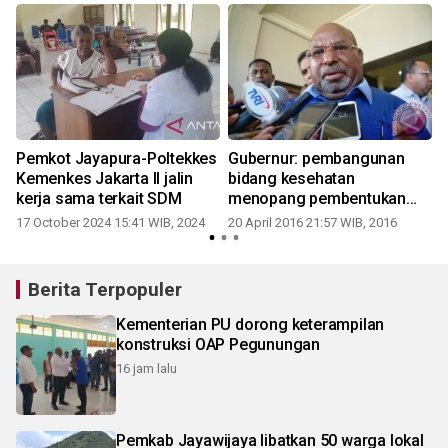
Pemkot Jayapura-Poltekkes
Gubernur: pembangunan
Kemenkes Jakarta II jalin
bidang kesehatan
kerja sama terkait SDM
menopang pembentukan
SDM
17 October 2024 15:41 WIB, 2024
20 April 2016 21:57 WIB, 2016
2
Berita Terpopuler
Kementerian PU dorong keterampilan
konstruksi OAP Pegunungan
16 jam lalu
Pemkab Jayawijaya libatkan 50 warga lokal