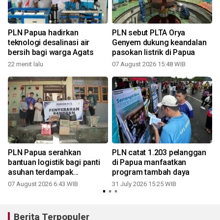
PLN Papua hadirkan
PLN sebut PLTA Orya
teknologi desalinasi air
Genyem dukung keandalan
bersih bagi warga Agats
pasokan listrik di Papua
22 menit lalu
07 August 2026 15:48 WIB
3
PLN Papua serahkan
PLN catat 1.203 pelanggan
bantuan logistik bagi panti
di Papua manfaatkan
asuhan terdampak
program tambah daya
kebakaran
07 August 2026 6:43 WIB
31 July 2026 15:25 WIB
2
Berita Terpopuler