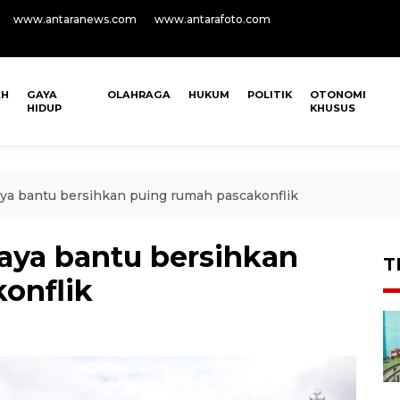
www.antaranews.com
www.antarafoto.com
AH
GAYA
OLAHRAGA
HUKUM
POLITIK
OTONOMI
HIDUP
KHUSUS
ya bantu bersihkan puing rumah pascakonflik
aya bantu bersihkan
T
onflik