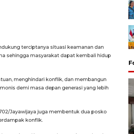
ndukung terciptanya situasi keamanan dan
uma sehingga masyarakat dapat kembali hidup
F
tuan, menghindari konflik, dan membangun
monis demi masa depan generasi yang lebih
1702/Jayawijaya juga membentuk dua posko
Antara Biro Papua
rdampak konflik.
bersilahturahmi dengan
Pendam XVII/Cenderawasih