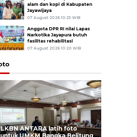
alam dan kopi di Kabupaten
Jayawijaya
07 August 2026 10:25 WIB
Anggota DPR RI nilai Lapas
Narkotika Jayapura butuh
fasilitas rehabilitasi
07 August 2026 10:20 WIB
oto
LKBN ANTARA latih foto
untuk UMKM Bangka Belitung
Agrowisa