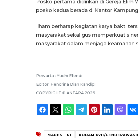
Posko pertama didirikan di Gereja El
posko kedua berada di Kantor Kampung
Ilham berharap kegiatan karya bakti te
masyarakat sekaligus memperkuat sinerg
masyarakat dalam menjaga keamanan sert
Pewarta :
Yudhi Efendi
Editor:
Hendrina Dian Kandipi
COPYRIGHT ©
ANTARA
2026
MABES TNI
KODAM XVII/CENDERAWASI