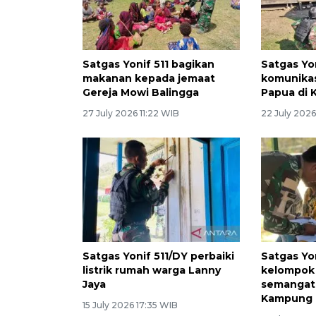
Satgas Yonif 511 bagikan
Satgas Yo
makanan kepada jemaat
komunika
Gereja Mowi Balingga
Papua di 
27 July 2026 11:22 WIB
22 July 2026
Satgas Yonif 511/DY perbaiki
Satgas Yo
listrik rumah warga Lanny
kelompok 
Jaya
semangat
Kampung 
15 July 2026 17:35 WIB