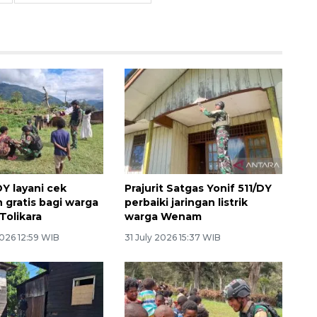
DY layani cek
Prajurit Satgas Yonif 511/DY
 gratis bagi warga
perbaiki jaringan listrik
Tolikara
warga Wenam
026 12:59 WIB
31 July 2026 15:37 WIB