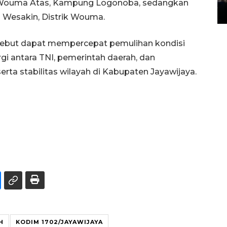
im Wouma Atas, Kampung Logonoba, sedangkan
14 March 2022 15:11 WIB, 2022
 Wesakin, Distrik Wouma.
rsebut dapat mempercepat pemulihan kondisi
i antara TNI, pemerintah daerah, dan
a stabilitas wilayah di Kabupaten Jayawijaya.
H
KODIM 1702/JAYAWIJAYA