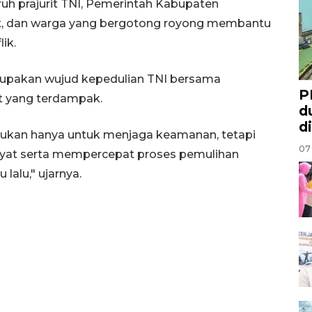
uh prajurit TNI, Pemerintah Kabupaten
at, dan warga yang bergotong royong membantu
ik.
erupakan wujud kepedulian TNI bersama
P
t yang terdampak.
d
d
bukan hanya untuk menjaga keamanan, tetapi
07
kyat serta mempercepat proses pemulihan
lalu," ujarnya.