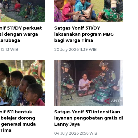
nif 511/DY perkuat
Satgas Yonif 511/DY
si dengan warga
laksanakan program MBG
Karubaga
bagi warga Tima
 12:13 WIB
20 July 2026 11:39 WIB
nif 511 bentuk
Satgas Yonif 511 intensifkan
belajar dorong
layanan pengobatan gratis di
 generasi muda
Lanny Jaya
Tima
04 July 2026 21:56 WIB