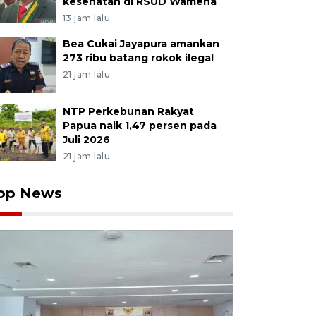
kesehatan di RSUD Wamena
13 jam lalu
Bea Cukai Jayapura amankan
273 ribu batang rokok ilegal
21 jam lalu
NTP Perkebunan Rakyat
Papua naik 1,47 persen pada
Juli 2026
21 jam lalu
op News