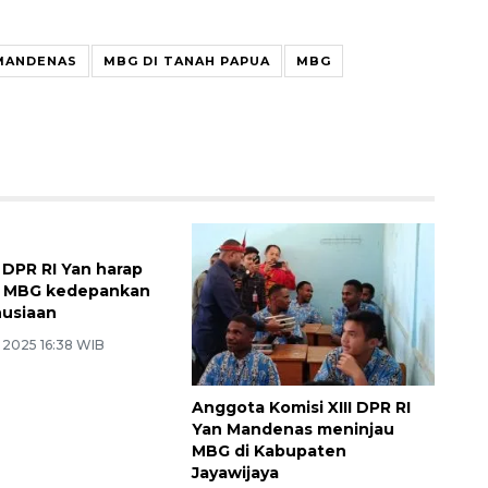
 MANDENAS
MBG DI TANAH PAPUA
MBG
I DPR RI Yan harap
a MBG kedepankan
nusiaan
 2025 16:38 WIB
Anggota Komisi XIII DPR RI
Yan Mandenas meninjau
MBG di Kabupaten
Jayawijaya