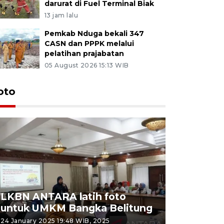
darurat di Fuel Terminal Biak
13 jam lalu
Pemkab Nduga bekali 347
CASN dan PPPK melalui
pelatihan prajabatan
05 August 2026 15:13 WIB
oto
LKBN ANTARA latih foto
untuk UMKM Bangka Belitung
Agrowisa
24 January 2025 19:48 WIB, 2025
26 September 