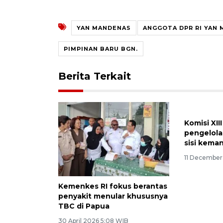
YAN MANDENAS
ANGGOTA DPR RI YAN
PIMPINAN BARU BGN.
Berita Terkait
Komisi XII
pengelol
sisi kema
11 December
Kemenkes RI fokus berantas
penyakit menular khususnya
TBC di Papua
30 April 2026 5:08 WIB