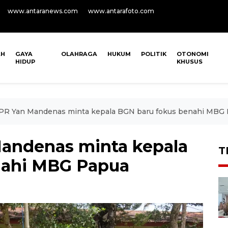
www.antaranews.com
www.antarafoto.com
AH
GAYA
OLAHRAGA
HUKUM
POLITIK
OTONOMI
HIDUP
KHUSUS
PR Yan Mandenas minta kepala BGN baru fokus benahi MBG
andenas minta kepala
T
nahi MBG Papua