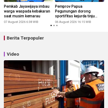
Pemkab Jayawijaya imbau
Pemprov Papua
warga waspada kebakaran
Pegunungan dorong
saat musim kemarau
sportifitas kejurda tinju
amatir 2026
07 August 2026 6:38 WIB
06 August 2026 16:15 WIB
Berita Terpopuler
Video