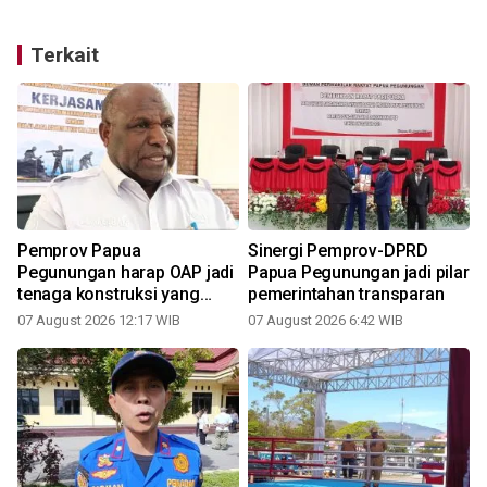
Terkait
Pemprov Papua
Sinergi Pemprov-DPRD
Pegunungan harap OAP jadi
Papua Pegunungan jadi pilar
tenaga konstruksi yang
pemerintahan transparan
andal
07 August 2026 12:17 WIB
07 August 2026 6:42 WIB