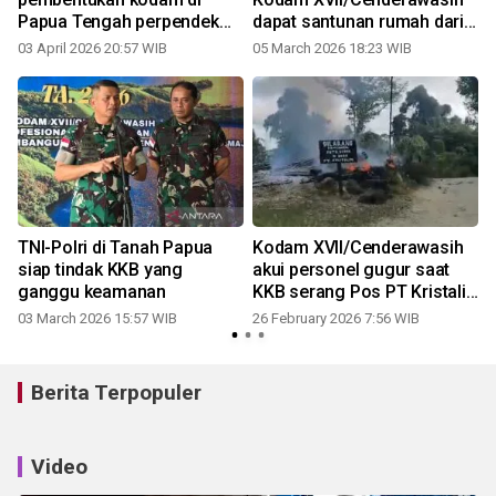
Papua Tengah perpendek
dapat santunan rumah dari
rentang komando
Kasad
03 April 2026 20:57 WIB
05 March 2026 18:23 WIB
TNI-Polri di Tanah Papua
Kodam XVII/Cenderawasih
siap tindak KKB yang
akui personel gugur saat
ganggu keamanan
KKB serang Pos PT Kristalin
Nabire
03 March 2026 15:57 WIB
26 February 2026 7:56 WIB
Berita Terpopuler
Video