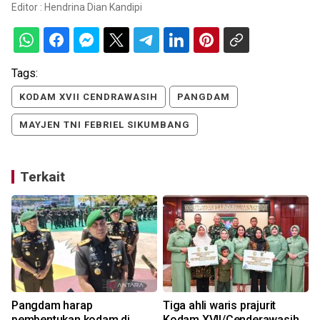
Editor :
Hendrina Dian Kandipi
Tags:
KODAM XVII CENDRAWASIH
PANGDAM
MAYJEN TNI FEBRIEL SIKUMBANG
Terkait
Pangdam harap
Tiga ahli waris prajurit
pembentukan kodam di
Kodam XVII/Cenderawasih