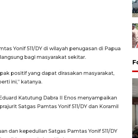
tas Yonif 511/DY di wilayah penugasan di Papua
angsung bagi masyarakat sekitar.
F
ak positif yang dapat dirasakan masyarakat,
rti ini,” katanya.
 Eduard Katutung Dabra II Enos menyampaikan
prajurit Satgas Pamtas Yonif 511/DY dan Koramil
Antara Biro Papua
bersilahturahmi dengan
uan dan kepedulian Satgas Pamtas Yonif 511/DY
Pendam XVII/Cenderawasih