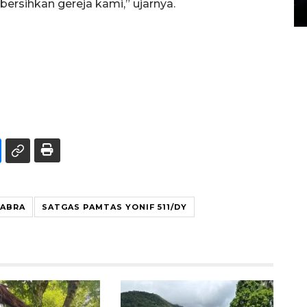
rsihkan gereja kami,” ujarnya.
14 March 2022 15:11 WIB, 2022
DABRA
SATGAS PAMTAS YONIF 511/DY