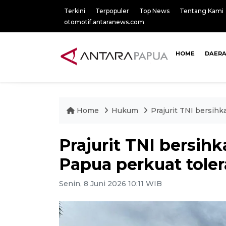
Terkini
Terpopuler
Top News
Tentang Kami
otomotif.antaranews.com
HOME
DAER
Home
Hukum
Prajurit TNI bersih
Prajurit TNI bersih
Papua perkuat tole
Senin, 8 Juni 2026 10:11 WIB