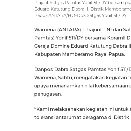
Prajurit Satgas Pamtas Yonif 511/DY bersam p
Eduard Katutung Dabra II, Distrik Mambera
Papua.ANTARA/HO-Dok Satgas Yonif 511/DY.
Wamena (ANTARA) - Prajurit TNI dari S
Pamtas) Yonif 511/DY bersama Koramil 
Gereja Domine Eduard Katutung Dabra I
Kabupaten Mamberamo Raya, Papua.
Danpos Dabra Satgas Pamtas Yonif 511/D
Wamena, Sabtu, mengatakan kegiatan t
upaya menanamkan nilai kebersamaan da
penugasan.
“Kami melaksanakan kegiatan ini untu
toleransi antarumat beragama di Distri