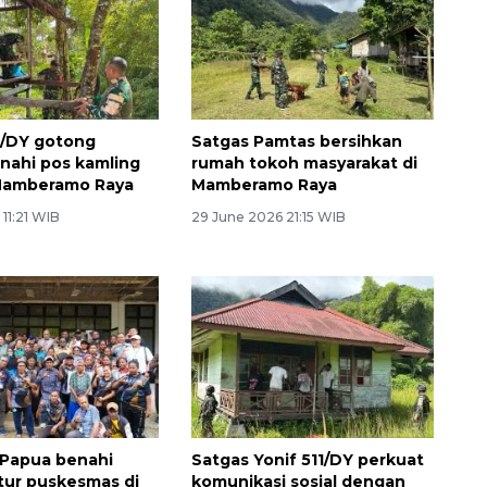
1/DY gotong
Satgas Pamtas bersihkan
nahi pos kamling
rumah tokoh masyarakat di
 Mamberamo Raya
Mamberamo Raya
 11:21 WIB
29 June 2026 21:15 WIB
 Papua benahi
Satgas Yonif 511/DY perkuat
ktur puskesmas di
komunikasi sosial dengan