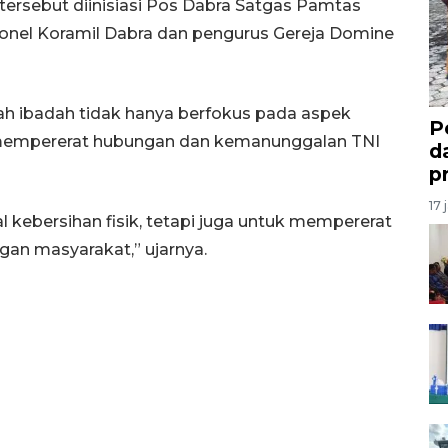
tersebut diinisiasi Pos Dabra Satgas Pamtas
rsonel Koramil Dabra dan pengurus Gereja Domine
ah ibadah tidak hanya berfokus pada aspek
P
a mempererat hubungan dan kemanunggalan TNI
d
p
17 
l kebersihan fisik, tetapi juga untuk mempererat
an masyarakat,” ujarnya.