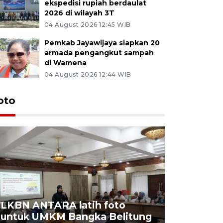
ekspedisi rupiah berdaulat
2026 di wilayah 3T
04 August 2026 12:45 WIB
Pemkab Jayawijaya siapkan 20
armada pengangkut sampah
di Wamena
04 August 2026 12:44 WIB
oto
LKBN ANTARA latih foto
untuk UMKM Bangka Belitung
Agrowisa