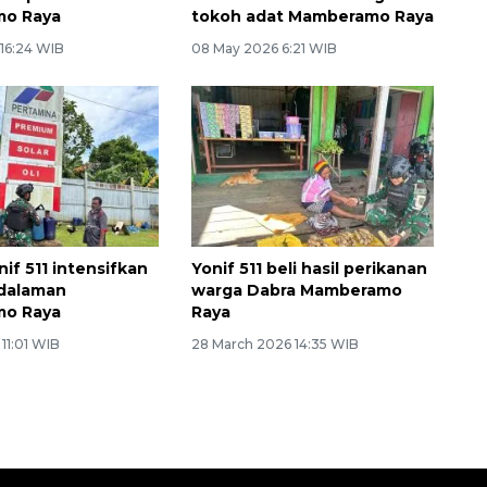
o Raya
tokoh adat Mamberamo Raya
 16:24 WIB
08 May 2026 6:21 WIB
if 511 intensifkan
Yonif 511 beli hasil perikanan
edalaman
warga Dabra Mamberamo
o Raya
Raya
 11:01 WIB
28 March 2026 14:35 WIB