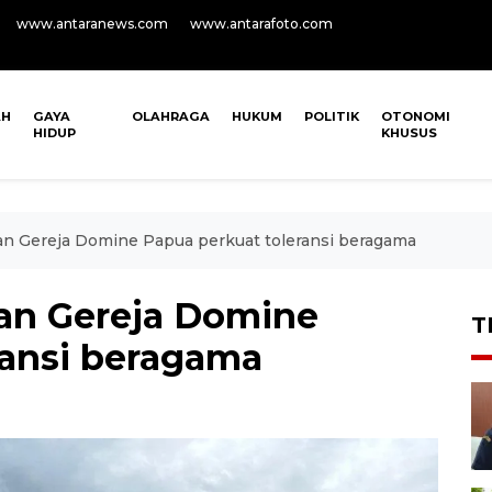
www.antaranews.com
www.antarafoto.com
AH
GAYA
OLAHRAGA
HUKUM
POLITIK
OTONOMI
HIDUP
KHUSUS
kan Gereja Domine Papua perkuat toleransi beragama
kan Gereja Domine
T
ransi beragama