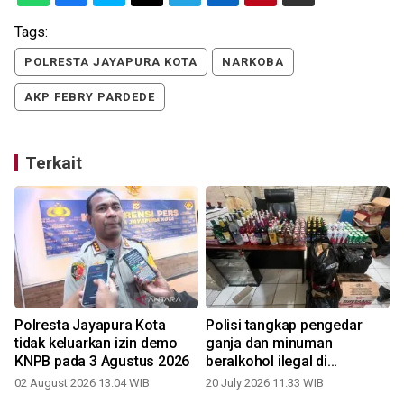
Tags:
POLRESTA JAYAPURA KOTA
NARKOBA
AKP FEBRY PARDEDE
Terkait
Polresta Jayapura Kota
Polisi tangkap pengedar
tidak keluarkan izin demo
ganja dan minuman
KNPB pada 3 Agustus 2026
beralkohol ilegal di
Jayapura
02 August 2026 13:04 WIB
20 July 2026 11:33 WIB