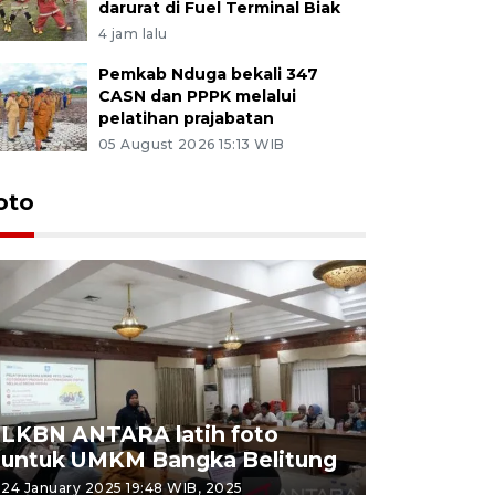
darurat di Fuel Terminal Biak
4 jam lalu
Pemkab Nduga bekali 347
CASN dan PPPK melalui
pelatihan prajabatan
05 August 2026 15:13 WIB
oto
LKBN ANTARA latih foto
untuk UMKM Bangka Belitung
Agrowisa
24 January 2025 19:48 WIB, 2025
26 September 