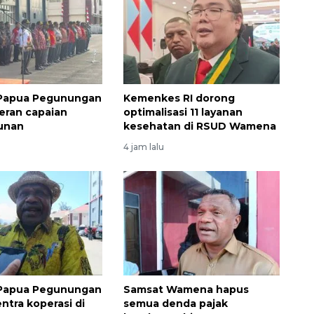
Papua Pegunungan
Kemenkes RI dorong
eran capaian
optimalisasi 11 layanan
unan
kesehatan di RSUD Wamena
4 jam lalu
Papua Pegunungan
Samsat Wamena hapus
ntra koperasi di
semua denda pajak