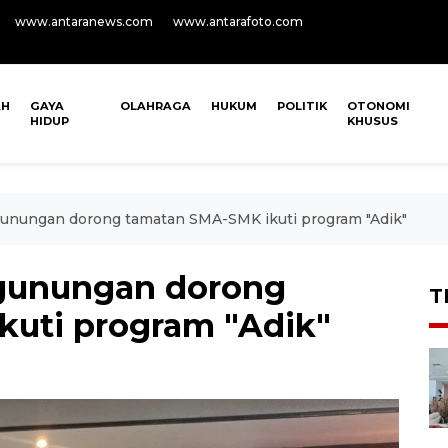
www.antaranews.com
www.antarafoto.com
AH
GAYA
OLAHRAGA
HUKUM
POLITIK
OTONOMI
HIDUP
KHUSUS
nungan dorong tamatan SMA-SMK ikuti program "Adik"
gunungan dorong
T
uti program "Adik"