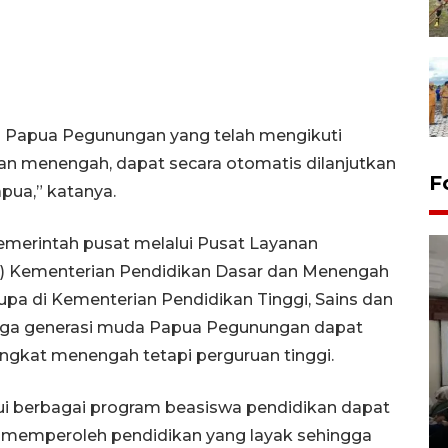
li Papua Pegunungan yang telah mengikuti
n menengah, dapat secara otomatis dilanjutkan
F
apua,” katanya.
erintah pusat melalui Pusat Layanan
k) Kementerian Pendidikan Dasar dan Menengah
pa di Kementerian Pendidikan Tinggi, Sains dan
ngga generasi muda Papua Pegunungan dapat
ingkat menengah tetapi perguruan tinggi.
Antara Biro Papua
bersilahturahmi dengan
ui berbagai program beasiswa pendidikan dapat
Pendam XVII/Cenderawasih
 memperoleh pendidikan yang layak sehingga
14 March 2022 15:11 WIB, 2022