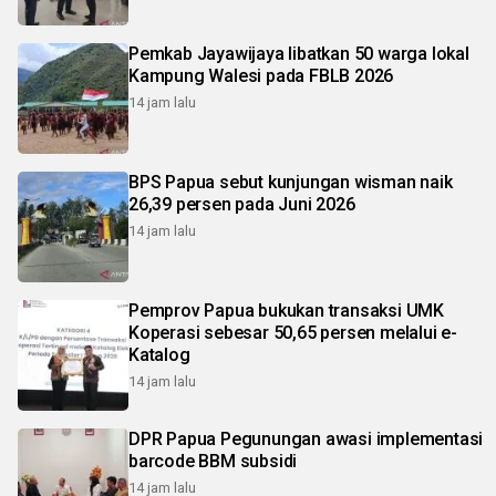
Pemkab Jayawijaya libatkan 50 warga lokal
Kampung Walesi pada FBLB 2026
14 jam lalu
BPS Papua sebut kunjungan wisman naik
26,39 persen pada Juni 2026
14 jam lalu
Pemprov Papua bukukan transaksi UMK
Koperasi sebesar 50,65 persen melalui e-
Katalog
14 jam lalu
DPR Papua Pegunungan awasi implementasi
barcode BBM subsidi
14 jam lalu