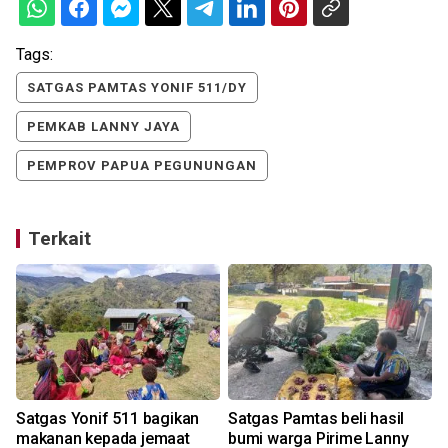
Tags:
SATGAS PAMTAS YONIF 511/DY
PEMKAB LANNY JAYA
PEMPROV PAPUA PEGUNUNGAN
Terkait
Satgas Yonif 511 bagikan
Satgas Pamtas beli hasil
makanan kepada jemaat
bumi warga Pirime Lanny