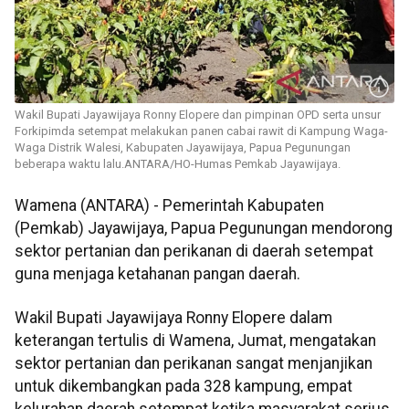
Wakil Bupati Jayawijaya Ronny Elopere dan pimpinan OPD serta unsur
Forkipimda setempat melakukan panen cabai rawit di Kampung Waga-
Waga Distrik Walesi, Kabupaten Jayawijaya, Papua Pegunungan
beberapa waktu lalu.ANTARA/HO-Humas Pemkab Jayawijaya.
Wamena (ANTARA) - Pemerintah Kabupaten
(Pemkab) Jayawijaya, Papua Pegunungan mendorong
sektor pertanian dan perikanan di daerah setempat
guna menjaga ketahanan pangan daerah.
Wakil Bupati Jayawijaya Ronny Elopere dalam
keterangan tertulis di Wamena, Jumat, mengatakan
sektor pertanian dan perikanan sangat menjanjikan
untuk dikembangkan pada 328 kampung, empat
kelurahan daerah setempat ketika masyarakat serius