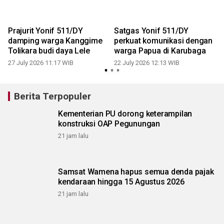
Prajurit Yonif 511/DY
Satgas Yonif 511/DY
damping warga Kanggime
perkuat komunikasi dengan
Tolikara budi daya Lele
warga Papua di Karubaga
27 July 2026 11:17 WIB
22 July 2026 12:13 WIB
1
Berita Terpopuler
Kementerian PU dorong keterampilan
konstruksi OAP Pegunungan
21 jam lalu
Samsat Wamena hapus semua denda pajak
kendaraan hingga 15 Agustus 2026
21 jam lalu