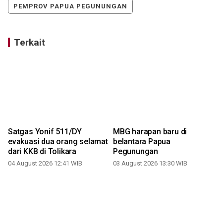
PEMPROV PAPUA PEGUNUNGAN
Terkait
Satgas Yonif 511/DY
MBG harapan baru di
evakuasi dua orang selamat
belantara Papua
dari KKB di Tolikara
Pegunungan
04 August 2026 12:41 WIB
03 August 2026 13:30 WIB
1