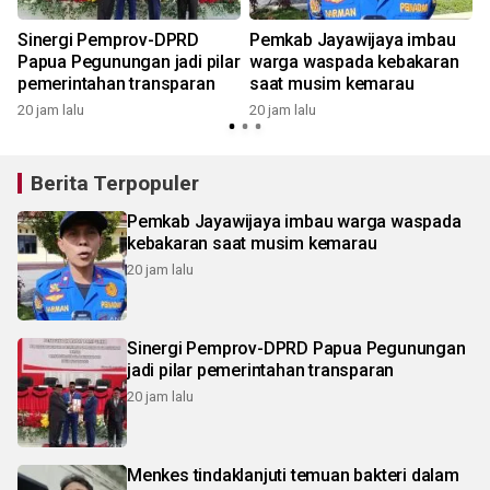
Sinergi Pemprov-DPRD
Pemkab Jayawijaya imbau
Papua Pegunungan jadi pilar
warga waspada kebakaran
pemerintahan transparan
saat musim kemarau
20 jam lalu
20 jam lalu
Berita Terpopuler
Pemkab Jayawijaya imbau warga waspada
kebakaran saat musim kemarau
20 jam lalu
Sinergi Pemprov-DPRD Papua Pegunungan
jadi pilar pemerintahan transparan
20 jam lalu
Menkes tindaklanjuti temuan bakteri dalam