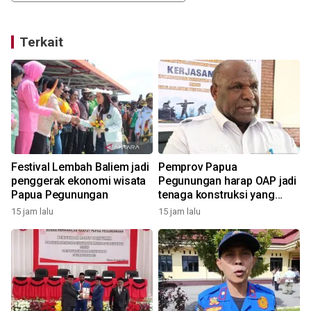
Terkait
Festival Lembah Baliem jadi
Pemprov Papua
penggerak ekonomi wisata
Pegunungan harap OAP jadi
Papua Pegunungan
tenaga konstruksi yang
andal
15 jam lalu
15 jam lalu