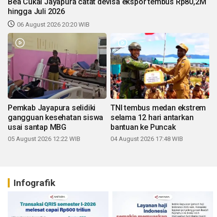
Bea Cukai Jayapura catat devisa ekspor tembus Rp80,2M
hingga Juli 2026
06 August 2026 20:20 WIB
Pemkab Jayapura selidiki
TNI tembus medan ekstrem
gangguan kesehatan siswa
selama 12 hari antarkan
usai santap MBG
bantuan ke Puncak
05 August 2026 12:22 WIB
04 August 2026 17:48 WIB
Infografik