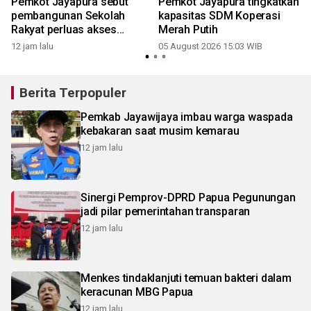
Pemkot Jayapura sebut
Pemkot Jayapura tingkatkan
pembangunan Sekolah
kapasitas SDM Koperasi
Rakyat perluas akses
Merah Putih
pendidikan
12 jam lalu
05 August 2026 15:03 WIB
Berita Terpopuler
Pemkab Jayawijaya imbau warga waspada
kebakaran saat musim kemarau
12 jam lalu
Sinergi Pemprov-DPRD Papua Pegunungan
jadi pilar pemerintahan transparan
12 jam lalu
Menkes tindaklanjuti temuan bakteri dalam
keracunan MBG Papua
12 jam lalu