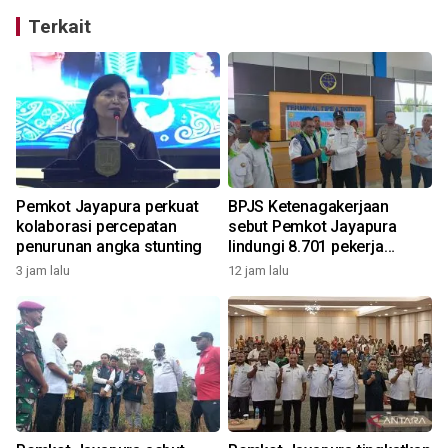
Terkait
Pemkot Jayapura perkuat
BPJS Ketenagakerjaan
kolaborasi percepatan
sebut Pemkot Jayapura
penurunan angka stunting
lindungi 8.701 pekerja
rentan
3 jam lalu
12 jam lalu