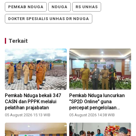
PEMKAB NDUGA
NDUGA
RS UNHAS
DOKTER SPESIALIS UNHAS DR NDUGA
Terkait
Pemkab Nduga bekali 347
Pemkab Nduga luncurkan
CASN dan PPPK melalui
"SP2D Online" guna
pelatihan prajabatan
percepat pengelolaan
keuangan
05 August 2026 15:13 WIB
05 August 2026 14:38 WIB
1