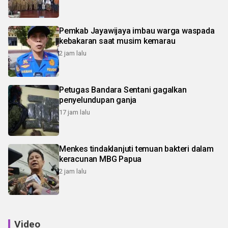
Pemkab Jayawijaya imbau warga waspada
kebakaran saat musim kemarau
2 jam lalu
Petugas Bandara Sentani gagalkan
penyelundupan ganja
17 jam lalu
Menkes tindaklanjuti temuan bakteri dalam
keracunan MBG Papua
2 jam lalu
Video