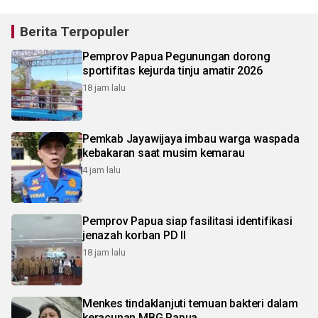
Berita Terpopuler
Pemprov Papua Pegunungan dorong
sportifitas kejurda tinju amatir 2026
18 jam lalu
Pemkab Jayawijaya imbau warga waspada
kebakaran saat musim kemarau
4 jam lalu
Pemprov Papua siap fasilitasi identifikasi
jenazah korban PD II
18 jam lalu
Menkes tindaklanjuti temuan bakteri dalam
keracunan MBG Papua