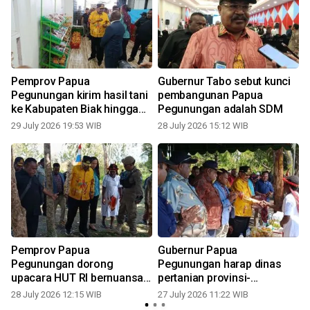
Pemprov Papua
Gubernur Tabo sebut kunci
Pegunungan kirim hasil tani
pembangunan Papua
ke Kabupaten Biak hingga
Pegunungan adalah SDM
Merauke
29 July 2026 19:53 WIB
28 July 2026 15:12 WIB
2
Pemprov Papua
Gubernur Papua
Pegunungan dorong
Pegunungan harap dinas
upacara HUT RI bernuansa
pertanian provinsi-
budaya
kabupaten perkuat sinergi
28 July 2026 12:15 WIB
27 July 2026 11:22 WIB
1