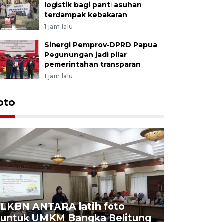
logistik bagi panti asuhan
terdampak kebakaran
1 jam lalu
Sinergi Pemprov-DPRD Papua
Pegunungan jadi pilar
pemerintahan transparan
1 jam lalu
oto
LKBN ANTARA latih foto
untuk UMKM Bangka Belitung
Agrowisa