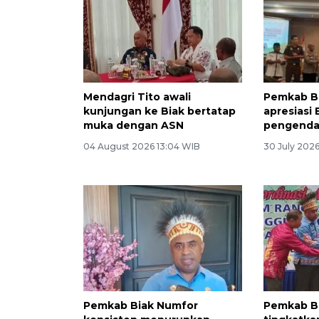
Mendagri Tito awali
Pemkab B
kunjungan ke Biak bertatap
apresiasi 
muka dengan ASN
pengendal
04 August 2026 13:04 WIB
30 July 202
Pemkab Biak Numfor
Pemkab B