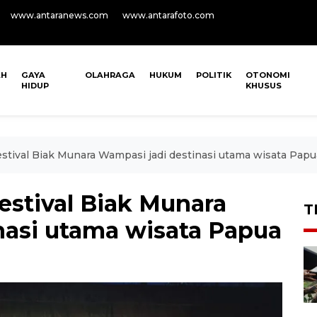
www.antaranews.com
www.antarafoto.com
AH
GAYA
OLAHRAGA
HUKUM
POLITIK
OTONOMI
HIDUP
KHUSUS
stival Biak Munara Wampasi jadi destinasi utama wisata Papu
estival Biak Munara
T
nasi utama wisata Papua