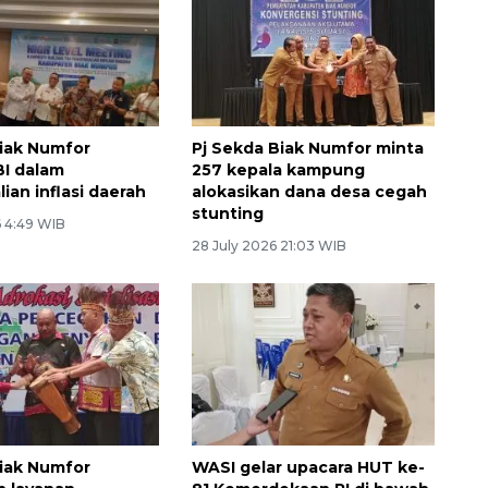
iak Numfor
Pj Sekda Biak Numfor minta
BI dalam
257 kepala kampung
ian inflasi daerah
alokasikan dana desa cegah
stunting
6 4:49 WIB
28 July 2026 21:03 WIB
iak Numfor
WASI gelar upacara HUT ke-