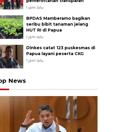
pemerintahan transparan
1 jam lalu
BPDAS Mamberamo bagikan
seribu bibit tanaman jelang
HUT RI di Papua
1 jam lalu
Dinkes catat 123 puskesmas di
Papua layani peserta CKG
1 jam lalu
op News