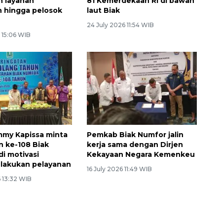
n layanan
81 Kemerdekaan RI di bawah
 hingga pelosok
laut Biak
24 July 2026 11:54 WIB
 15:06 WIB
my Kapissa minta
Pemkab Biak Numfor jalin
n ke-108 Biak
kerja sama dengan Dirjen
di motivasi
Kekayaan Negara Kemenkeu
i lakukan pelayanan
16 July 2026 11:49 WIB
 13:32 WIB