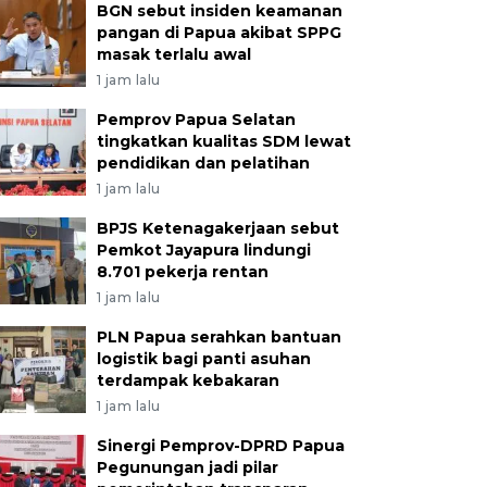
BGN sebut insiden keamanan
pangan di Papua akibat SPPG
masak terlalu awal
1 jam lalu
Pemprov Papua Selatan
tingkatkan kualitas SDM lewat
pendidikan dan pelatihan
1 jam lalu
BPJS Ketenagakerjaan sebut
Pemkot Jayapura lindungi
8.701 pekerja rentan
1 jam lalu
PLN Papua serahkan bantuan
logistik bagi panti asuhan
terdampak kebakaran
1 jam lalu
Sinergi Pemprov-DPRD Papua
Pegunungan jadi pilar