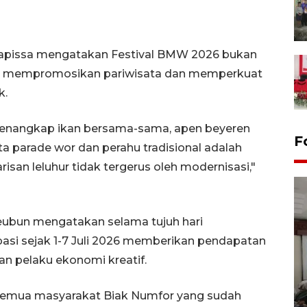
Kapissa mengatakan Festival BMW 2026 bukan
uk mempromosikan pariwisata dan memperkuat
k.
menangkap ikan bersama-sama, apen beyeren
F
rta parade wor dan perahu tradisional adalah
an leluhur tidak tergerus oleh modernisasi,"
eubun mengatakan selama tujuh hari
asi sejak 1-7 Juli 2026 memberikan pendapatan
n pelaku ekonomi kreatif.
Antara Biro Papua
bersilahturahmi dengan
semua masyarakat Biak Numfor yang sudah
Pendam XVII/Cenderawasih