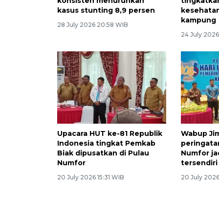
konsisten menurunkan
tingkatka
kasus stunting 8,9 persen
kesehatan
kampung
28 July 2026 20:58 WIB
24 July 2026
Upacara HUT ke-81 Republik
Wabup Jim
Indonesia tingkat Pemkab
peringata
Biak dipusatkan di Pulau
Numfor ja
Numfor
tersendir
20 July 2026 15:31 WIB
20 July 2026