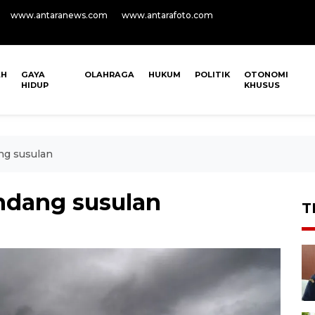
www.antaranews.com
www.antarafoto.com
AH
GAYA
OLAHRAGA
HUKUM
POLITIK
OTONOMI
HIDUP
KHUSUS
ng susulan
ndang susulan
T