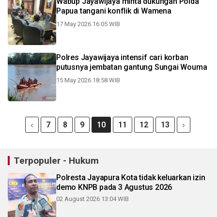
Wabup Jayawijaya minta dukungan Polda
Papua tangani konflik di Wamena
17 May 2026 16:05 WIB
Polres Jayawijaya intensif cari korban
putusnya jembatan gantung Sungai Wouma
15 May 2026 18:58 WIB
7
8
9
10
11
12
13
Terpopuler - Hukum
Polresta Jayapura Kota tidak keluarkan izin
demo KNPB pada 3 Agustus 2026
02 August 2026 13:04 WIB