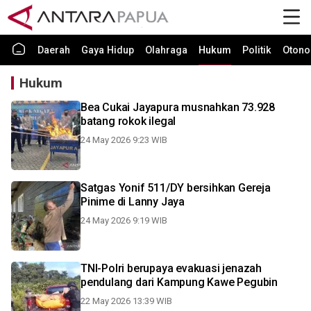
Daerah
Gaya Hidup
Olahraga
Hukum
Politik
Otono
Hukum
Bea Cukai Jayapura musnahkan 73.928
batang rokok ilegal
24 May 2026 9:23 WIB
Satgas Yonif 511/DY bersihkan Gereja
Pinime di Lanny Jaya
24 May 2026 9:19 WIB
TNI-Polri berupaya evakuasi jenazah
pendulang dari Kampung Kawe Pegubin
22 May 2026 13:39 WIB