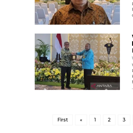
.
First
«
1
2
3