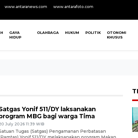
www.antaranews.com
www.antarafoto.com
AH
GAYA
OLAHRAGA
HUKUM
POLITIK
OTONOMI
HIDUP
KHUSUS
T
Satgas Yonif 511/DY laksanakan
program MBG bagi warga Tima
20 July 2026 11:39 WIB
Satuan Tugas (Satgas) Pengamanan Perbatasan
(Pamtas) Yonif 511/DY melaksanakan program Makan