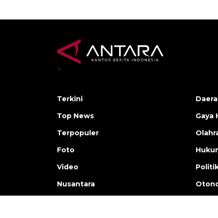
>
Terkini
Daera
Top News
Gaya 
Terpopuler
Olahr
Foto
Huku
Video
Politi
Nusantara
Otono