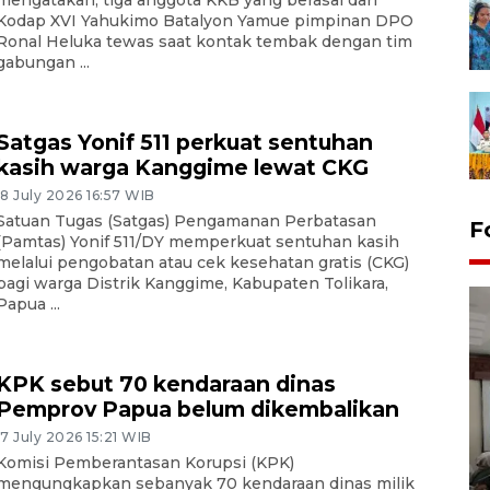
mengatakan, tiga anggota KKB yang berasal dari
Kodap XVI Yahukimo Batalyon Yamue pimpinan DPO
Ronal Heluka tewas saat kontak tembak dengan tim
gabungan ...
Satgas Yonif 511 perkuat sentuhan
kasih warga Kanggime lewat CKG
18 July 2026 16:57 WIB
Satuan Tugas (Satgas) Pengamanan Perbatasan
F
(Pamtas) Yonif 511/DY memperkuat sentuhan kasih
melalui pengobatan atau cek kesehatan gratis (CKG)
bagi warga Distrik Kanggime, Kabupaten Tolikara,
Papua ...
KPK sebut 70 kendaraan dinas
Pemprov Papua belum dikembalikan
Antara Biro Papua
17 July 2026 15:21 WIB
bersilahturahmi dengan
Komisi Pemberantasan Korupsi (KPK)
Pendam XVII/Cenderawasih
mengungkapkan sebanyak 70 kendaraan dinas milik