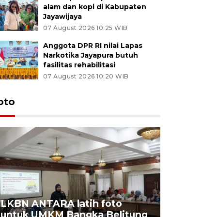
alam dan kopi di Kabupaten
Jayawijaya
07 August 2026 10:25 WIB
Anggota DPR RI nilai Lapas
Narkotika Jayapura butuh
fasilitas rehabilitasi
07 August 2026 10:20 WIB
oto
LKBN ANTARA latih foto
untuk UMKM Bangka Belitung
Agrowisa