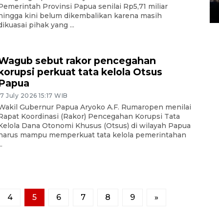
Pemerintah Provinsi Papua senilai Rp5,71 miliar
14 March 2022 15:11 WIB, 2022
hingga kini belum dikembalikan karena masih
dikuasai pihak yang ...
Wagub sebut rakor pencegahan
korupsi perkuat tata kelola Otsus
Papua
17 July 2026 15:17 WIB
Wakil Gubernur Papua Aryoko A.F. Rumaropen menilai
Rapat Koordinasi (Rakor) Pencegahan Korupsi Tata
Kelola Dana Otonomi Khusus (Otsus) di wilayah Papua
harus mampu memperkuat tata kelola pemerintahan
..
4
5
6
7
8
9
»