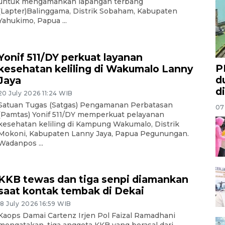
untuk mengamankan lapangan terbang
(Lapter)Balinggama, Distrik Sobaham, Kabupaten
Yahukimo, Papua ...
Yonif 511/DY perkuat layanan
P
kesehatan keliling di Wakumalo Lanny
d
Jaya
d
20 July 2026 11:24 WIB
Satuan Tugas (Satgas) Pengamanan Perbatasan
07
(Pamtas) Yonif 511/DY memperkuat pelayanan
kesehatan keliling di Kampung Wakumalo, Distrik
Mokoni, Kabupaten Lanny Jaya, Papua Pegunungan.
Wadanpos ...
KKB tewas dan tiga senpi diamankan
saat kontak tembak di Dekai
18 July 2026 16:59 WIB
Kaops Damai Cartenz Irjen Pol Faizal Ramadhani