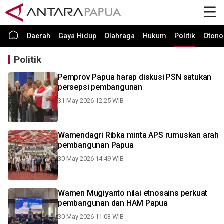
Daerah
Gaya Hidup
Olahraga
Hukum
Politik
Otono
Politik
Pemprov Papua harap diskusi PSN satukan
persepsi pembangunan
31 May 2026 12:25 WIB
Wamendagri Ribka minta APS rumuskan arah
pembangunan Papua
30 May 2026 14:49 WIB
Wamen Mugiyanto nilai etnosains perkuat
pembangunan dan HAM Papua
30 May 2026 11:03 WIB