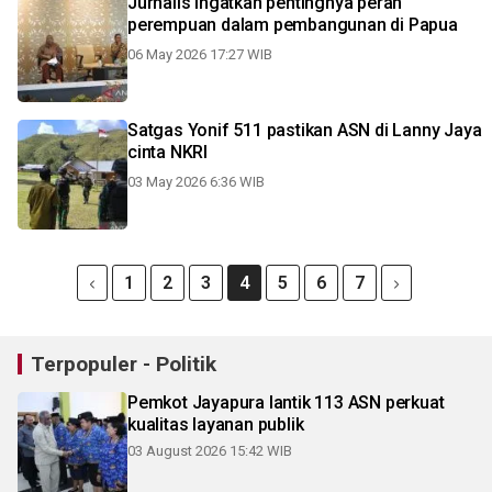
Jurnalis ingatkan pentingnya peran
perempuan dalam pembangunan di Papua
06 May 2026 17:27 WIB
Satgas Yonif 511 pastikan ASN di Lanny Jaya
cinta NKRI
03 May 2026 6:36 WIB
1
2
3
4
5
6
7
Terpopuler - Politik
Pemkot Jayapura lantik 113 ASN perkuat
kualitas layanan publik
03 August 2026 15:42 WIB