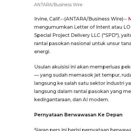
ANTARA/Business Wire
Irvine, Calif.--(ANTARA/Business Wire)--
M
mengumumkan Letter of Intent atau LOI
Special Project Delivery LLC ("SPD"), 
rantai pasokan nasional untuk unsur tan
energi.
Usulan akuisisi ini akan memperluas pe
— yang sudah memasok jet tempur, rudal
langsung ke salah satu sektor industri y
langsung dalam rantai pasokan yang men
kedirgantaraan, dan AI modern.
Pernyataan Berwawasan Ke Depan
Siaran pers ini berisi pernyataan berwa