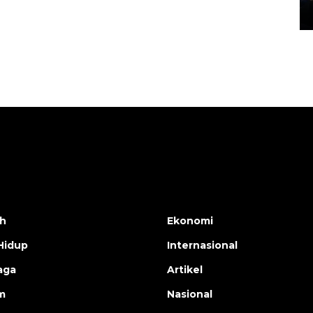
14 March 2022 15:11 WIB, 2022
h
Ekonomi
Hidup
Internasional
aga
Artikel
m
Nasional