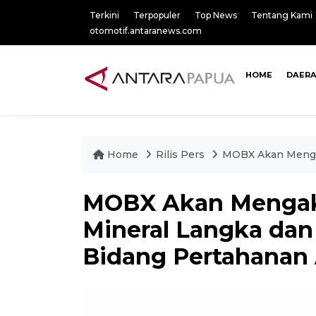
Terkini
Terpopuler
Top News
Tentang Kami
otomotif.antaranews.com
HOME
DAER
Home
Rilis Pers
MOBX Akan Mengak
MOBX Akan Mengaku
Mineral Langka dan 
Bidang Pertahanan