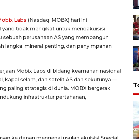
obix Labs
(Nasdaq: MOBX) hari ini
 yang tidak mengikat untuk mengakuisisi
yaitu sebuah perusahaan AS yang membangun
ah langka, mineral penting, dan penyimpanan
kerjaan Mobix Labs di bidang keamanan nasional
, kapal selam, dan satelit AS dan sekutunya —
T
ang paling strategis di dunia. MOBX bergerak
dukung infrastruktur pertahanan,
wasan ke depan mengenai usulan akuisisi Special