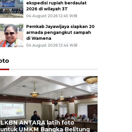
ekspedisi rupiah berdaulat
2026 di wilayah 3T
04 August 2026 12:45 WIB
Pemkab Jayawijaya siapkan 20
armada pengangkut sampah
di Wamena
04 August 2026 12:44 WIB
oto
LKBN ANTARA latih foto
untuk UMKM Bangka Belitung
Agrowisa