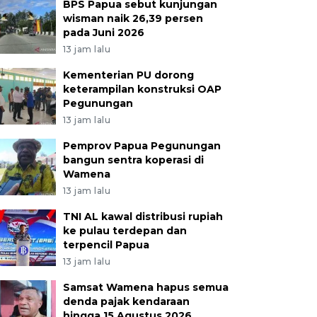
BPS Papua sebut kunjungan
wisman naik 26,39 persen
pada Juni 2026
13 jam lalu
Kementerian PU dorong
keterampilan konstruksi OAP
Pegunungan
13 jam lalu
Pemprov Papua Pegunungan
bangun sentra koperasi di
Wamena
13 jam lalu
TNI AL kawal distribusi rupiah
ke pulau terdepan dan
terpencil Papua
13 jam lalu
Samsat Wamena hapus semua
denda pajak kendaraan
hingga 15 Agustus 2026