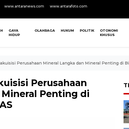
www.antaranews.com
www.antarafoto.com
AH
GAYA
OLAHRAGA
HUKUM
POLITIK
OTONOMI
HIDUP
KHUSUS
uisisi Perusahaan Mineral Langka dan Mineral Penting di B
isisi Perusahaan
T
Mineral Penting di
 AS