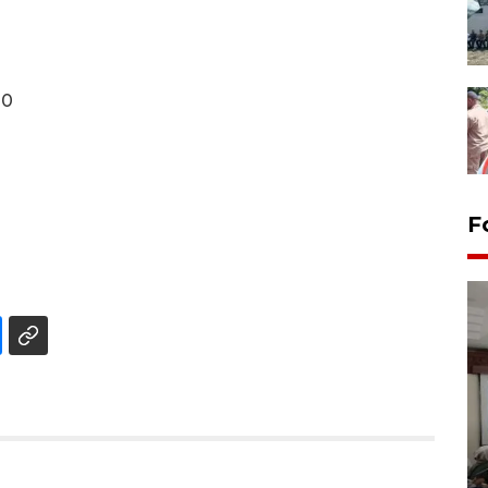
00
F
Antara Biro Papua
bersilahturahmi dengan
Pendam XVII/Cenderawasih