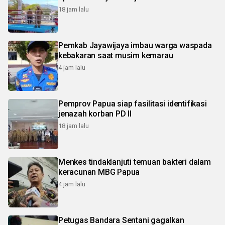
18 jam lalu
Pemkab Jayawijaya imbau warga waspada
kebakaran saat musim kemarau
4 jam lalu
Pemprov Papua siap fasilitasi identifikasi
jenazah korban PD II
18 jam lalu
Menkes tindaklanjuti temuan bakteri dalam
keracunan MBG Papua
4 jam lalu
Petugas Bandara Sentani gagalkan