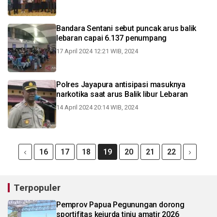
Bandara Sentani sebut puncak arus balik
lebaran capai 6.137 penumpang
17 April 2024 12:21 WIB, 2024
Polres Jayapura antisipasi masuknya
narkotika saat arus Balik libur Lebaran
14 April 2024 20:14 WIB, 2024
16
17
18
19
20
21
22
Terpopuler
Pemprov Papua Pegunungan dorong
sportifitas kejurda tinju amatir 2026