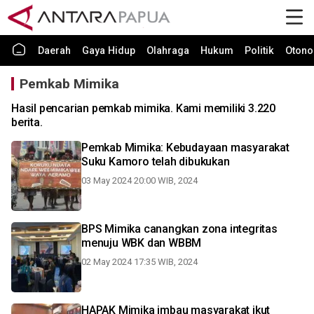
Daerah
Gaya Hidup
Olahraga
Hukum
Politik
Otono
Pemkab Mimika
Hasil pencarian pemkab mimika. Kami memiliki 3.220
berita.
Pemkab Mimika: Kebudayaan masyarakat
Suku Kamoro telah dibukukan
03 May 2024 20:00 WIB, 2024
BPS Mimika canangkan zona integritas
menuju WBK dan WBBM
02 May 2024 17:35 WIB, 2024
HAPAK Mimika imbau masyarakat ikut