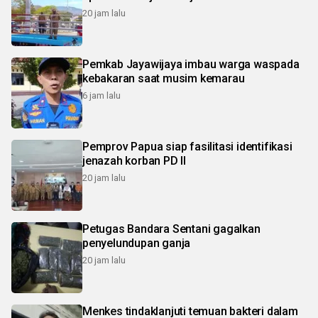
20 jam lalu
Pemkab Jayawijaya imbau warga waspada
kebakaran saat musim kemarau
6 jam lalu
Pemprov Papua siap fasilitasi identifikasi
jenazah korban PD II
20 jam lalu
Petugas Bandara Sentani gagalkan
penyelundupan ganja
20 jam lalu
Menkes tindaklanjuti temuan bakteri dalam