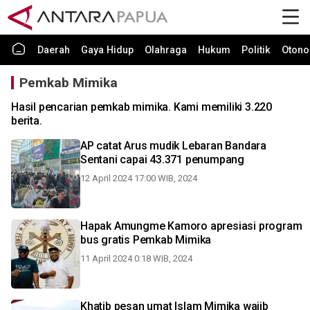
Daerah
Gaya Hidup
Olahraga
Hukum
Politik
Otono
Pemkab Mimika
Hasil pencarian pemkab mimika. Kami memiliki 3.220
berita.
AP catat Arus mudik Lebaran Bandara
Sentani capai 43.371 penumpang
12 April 2024 17:00 WIB, 2024
Hapak Amungme Kamoro apresiasi program
bus gratis Pemkab Mimika
11 April 2024 0:18 WIB, 2024
Khatib pesan umat Islam Mimika wajib