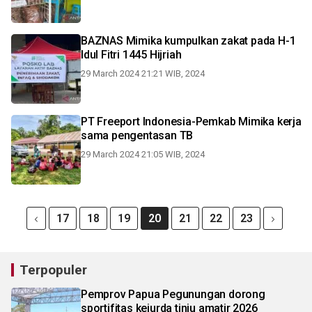
BAZNAS Mimika kumpulkan zakat pada H-1
Idul Fitri 1445 Hijriah
29 March 2024 21:21 WIB, 2024
PT Freeport Indonesia-Pemkab Mimika kerja
sama pengentasan TB
29 March 2024 21:05 WIB, 2024
17
18
19
20
21
22
23
Terpopuler
Pemprov Papua Pegunungan dorong
sportifitas kejurda tinju amatir 2026