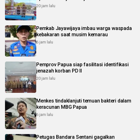
20 jam lalu
Pemkab Jayawijaya imbau warga waspada
kebakaran saat musim kemarau
6 jam lalu
Pemprov Papua siap fasilitasi identifikasi
jenazah korban PD II
20 jam lalu
Menkes tindaklanjuti temuan bakteri dalam
keracunan MBG Papua
6 jam lalu
Petugas Bandara Sentani gagalkan