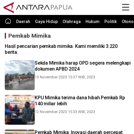
Daerah
Gaya Hidup
Olahraga
Hukum
Politik
Otono
Pemkab Mimika
Hasil pencarian pemkab mimika. Kami memiliki 3.220
berita.
Sekda Mimika harap OPD segera melengkapi
dokumen APBD 2024
13 November 2023 15:37 WIB, 2023
KPU Mimika terima dana hibah Pemkab Rp
140 miliar lebih
12 November 2023 15:33 WIB, 2023
Pemkab Mimika: Inovasi daerah percepat