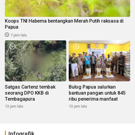
Koops TNI Habema bentangkan Merah Putih raksasa di
Papua
7 jam lalu
Satgas Cartenz tembak
Bulog Papua salurkan
seorang DPO KKB di
bantuan pangan untuk 845
Tembagapura
ribu penerima manfaat
13 jam lalu
13 jam lalu
Infografik