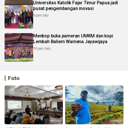
Universitas Katolik Fajar Timur Papua jadi
pusat pengembangan inovasi
9 jam lalu
Menkop buka pameran UMKM dan kopi
Lembah Baliem Wamena Jayawijaya
10 jam lalu
Foto