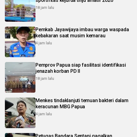
sportifitas kejurda tinju amatir 2026
18 jam lalu
Pemkab Jayawijaya imbau warga waspada
kebakaran saat musim kemarau
4 jam lalu
Pemprov Papua siap fasilitasi identifikasi
jenazah korban PD II
18 jam lalu
Menkes tindaklanjuti temuan bakteri dalam
keracunan MBG Papua
4 jam lalu
Petugas Bandara Sentani gagalkan